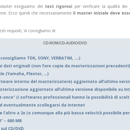
s Master eseguiamo dei
test rigorosi
per verificare la qualità dei
azione. Ecco quindi che necessariamente
il master iniziale deve ess
ti requisiti, Vi consigliamo di:
CD-ROM/CD-AUDIO/DVD
(consigliamo TDK, SONY, VERBATIM, ….)
i dati originali (non fare copie da masterizzazioni precedenti
le (Yamaha, Plextor, …)
oftware interno del masterizzatore) aggiornato all’ultima versi
asterizzazione aggiornato all’ultima versione disponibile su In
t-once” (i softwares professionali hanno la possibilità di scel
ed eventualmente scollegarsi da internet
 e l’altro a 2x (o comunque alla più bassa velocità possibile 
” – 680 MB
 sul CD/DVD